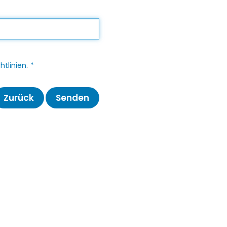
htlinien
.
Zurück
Senden